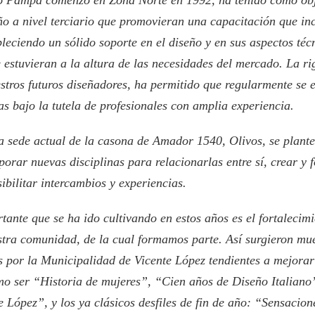
 Pampa comenzó en Zona Norte en 1992, ha tenido como obje
ño a nivel terciario que promovieran una capacitación que inc
bleciendo un sólido soporte en el diseño y en sus aspectos té
 estuvieran a la altura de las necesidades del mercado. La ri
stros futuros diseñadores, ha permitido que regularmente se 
as bajo la tutela de profesionales con amplia experiencia.
a sede actual de la casona de Amador 1540, Olivos, se plant
porar nuevas disciplinas para relacionarlas entre sí, crear y f
ibilitar intercambios y experiencias.
ante que se ha ido cultivando en estos años es el fortalecimi
stra comunidad, de la cual formamos parte. Así surgieron mu
s por la Municipalidad de Vicente López tendientes a mejorar
mo ser “Historia de mujeres”, “Cien años de Diseño Italian
 López”, y los ya clásicos desfiles de fin de año: “Sensacion