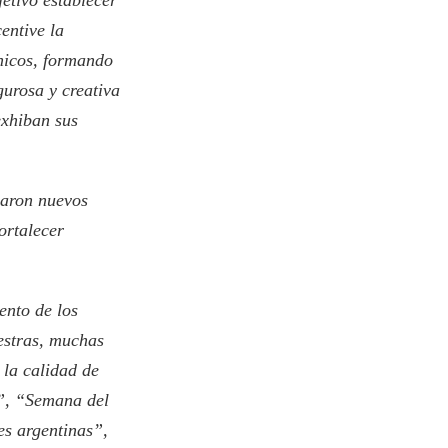
tivo establecer
entive la
cnicos, formando
gurosa y creativa
exhiban sus
earon nuevos
ortalecer
ento de los
estras, muchas
 la calidad de
o”, “Semana del
es argentinas”,