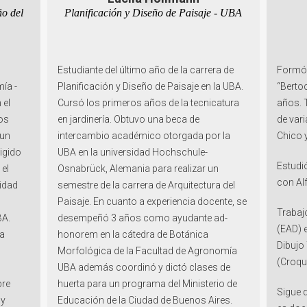
ño del
Planificación y Diseño de Paisaje - UBA
Estudiante del último año de la carrera de
Formó 
ía -
Planificación y Diseño de Paisaje en la UBA.
“Berto
 el
Cursó los primeros años de la tecnicatura
años. 
os
en jardinería. Obtuvo una beca de
de var
 un
intercambio académico otorgada por la
Chico 
igido
UBA en la universidad Hochschule-
Estudi
 el
Osnabrück, Alemania para realizar un
con Al
lidad
semestre de la carrera de Arquitectura del
Paisaje. En cuanto a experiencia docente, se
Trabaj
BA.
desempeñó 3 años como ayudante ad-
(EAD) 
la
honorem en la cátedra de Botánica
Dibujo
Morfológica de la Facultad de Agronomía
(Croqui
UBA además coordinó y dictó clases de
bre
huerta para un programa del Ministerio de
Sigue 
 y
Educación de la Ciudad de Buenos Aires.